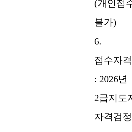
(개인접
불가)
6.
접수자격
: 2026
년
2
급지도
자격검정