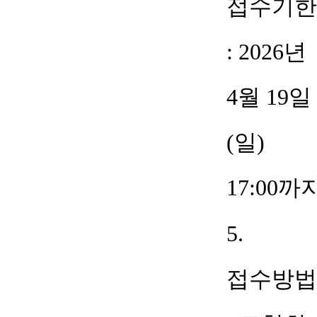
접수기한
: 2026
년
4
월
19
일
(
일
)
17:00
까
5.
접수방법