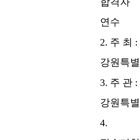
합격자
연수
2.
주 최
:
강원특별
3.
주 관
:
강원특별
4.