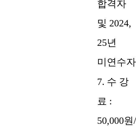
합격자
및
2024,
25
년
미연수자
7.
수 강
료
:
50,000
원