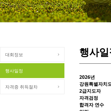
행사일
대회정보
행사일정
2026년
강원특별자치
자격증 취득절차
2급지도자
자격검정
합격자 연수