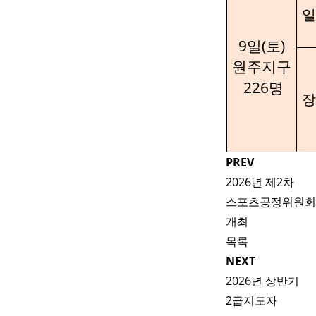
일
9
(
)
일
토
원주지구
226
명
장
PREV
2026년 제2차
스포츠공정위원회
개최
목록
NEXT
2026년 상반기
2급지도자