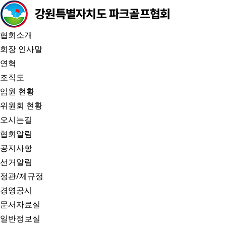
협회소개
회장 인사말
연혁
조직도
임원 현황
위원회 현황
오시는길
협회알림
공지사항
선거알림
정관/제규정
경영공시
문서자료실
일반정보실