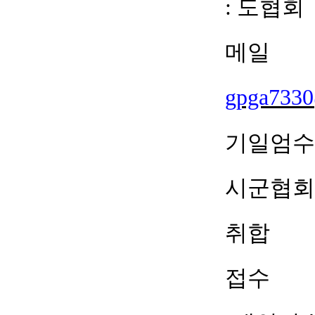
:
도협회
메일
gpga7330
기일엄수
시군협회
취합
접수