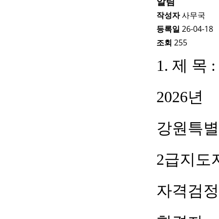
알림
작성자
사무국
등록일
26-04-18
조회
255
1.
제 목
:
2026
년
강원특별
2
급지도
자격검정