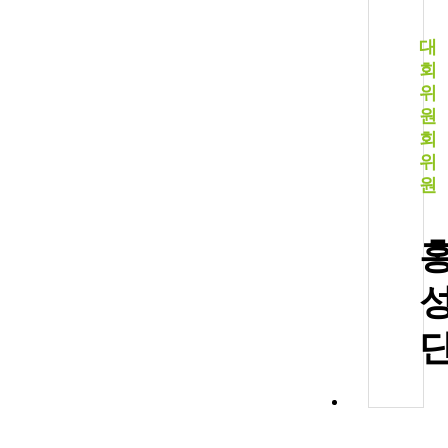
대
회
위
원
회
위
원