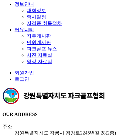
정보안내
대회정보
행사일정
자격증 취득절차
커뮤니티
자유게시판
민원게시판
파크골프 뉴스
사진 자료실
영상 자료실
회원가입
로그인
OUR ADDRESS
주소
강원특별자치도 강릉시 경강로2245번길 28(2층)