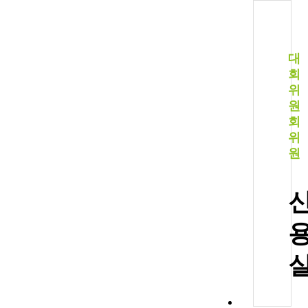
대
회
위
원
회
위
원