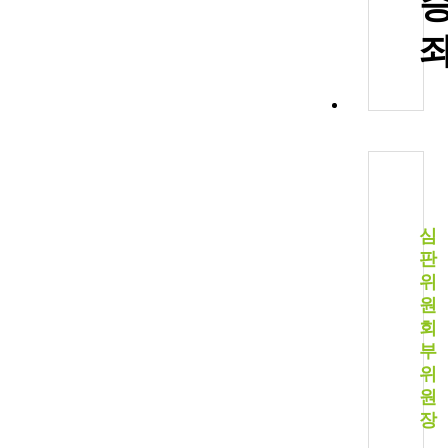
심
판
위
원
회
부
위
원
장