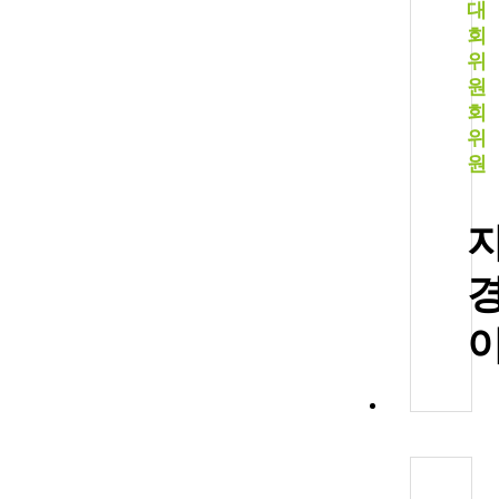
대
회
위
원
회
위
원