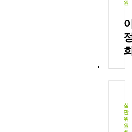
원
심
판
위
원