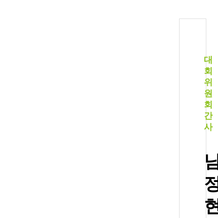
대
회
위
원
회
간
사