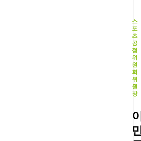
스
포
츠
공
정
위
원
회
위
원
장