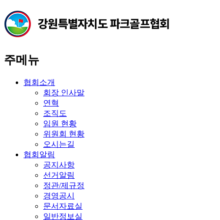
주메뉴
협회소개
회장 인사말
연혁
조직도
임원 현황
위원회 현황
오시는길
협회알림
공지사항
선거알림
정관/제규정
경영공시
문서자료실
일반정보실