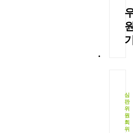
심
판
위
원
회
위