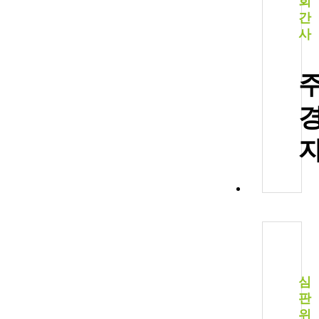
회
간
사
심
판
위