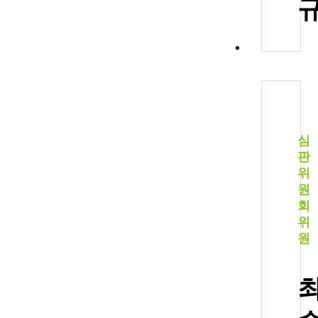
심
판
위
원
회
위
원