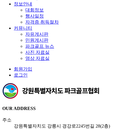
정보안내
대회정보
행사일정
자격증 취득절차
커뮤니티
자유게시판
민원게시판
파크골프 뉴스
사진 자료실
영상 자료실
회원가입
로그인
OUR ADDRESS
주소
강원특별자치도 강릉시 경강로2245번길 28(2층)