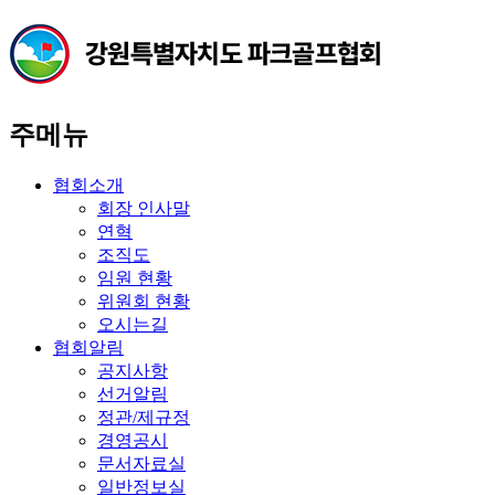
주메뉴
협회소개
회장 인사말
연혁
조직도
임원 현황
위원회 현황
오시는길
협회알림
공지사항
선거알림
정관/제규정
경영공시
문서자료실
일반정보실